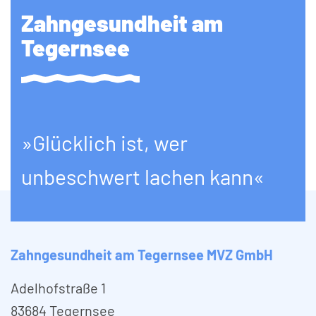
Zahngesundheit am
Tegernsee
»Glücklich ist, wer
unbeschwert lachen kann«
Zahngesundheit am Tegernsee MVZ GmbH
Adelhofstraße 1
83684 Tegernsee