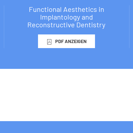
Functional Aesthetics in
Implantology and
Reconstructive Dentistry
PDF ANZEIGEN