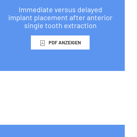
Immediate versus delayed
implant placement after anterior
single tooth extraction
PDF ANZEIGEN