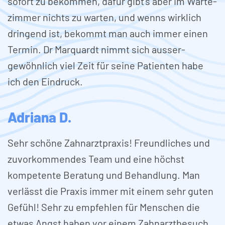
sofort zu bekommen, dafür gibt's aber im Warte­
zimmer nichts zu warten, und wenns wirk­lich
dringend ist, bekommt man auch immer einen
Termin. Dr Marquardt nimmt sich ausser­
gewöhnlich viel Zeit für seine Patienten habe
ich den Eindruck.
Adriana D.
Sehr schöne Zahnarzt­praxis! Freund­liches und
zuvor­kommendes Team und eine höchst
kompe­tente Beratung und Behandlung. Man
verlässt die Praxis immer mit einem sehr guten
Gefühl! Sehr zu em­pfehlen für Menschen die
etwas Angst haben vor einem Zahn­arzt­besuch.